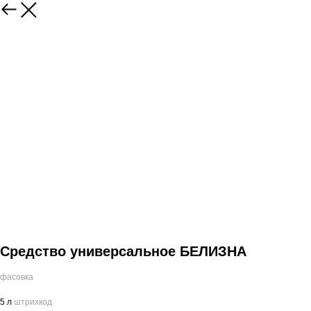
Средство универсальное БЕЛИЗНА
фасовка
5 л
штрихкод
_
________